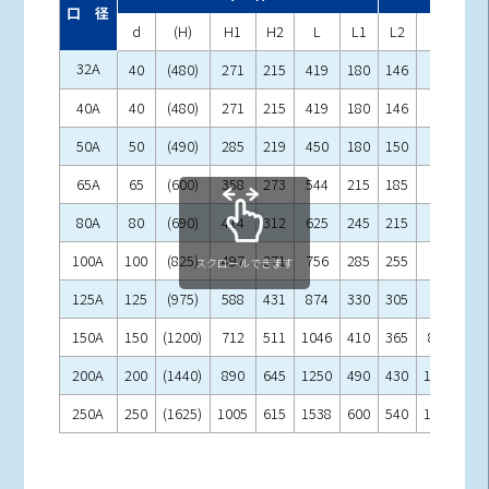
口 径
d
(H)
H1
H2
L
L1
L2
P
L3
32A
40
(480)
271
215
419
180
146
–
296
40A
40
(480)
271
215
419
180
146
–
296
50A
50
(490)
285
219
450
180
150
–
302
65A
65
(600)
358
273
544
215
185
–
375
80A
80
(690)
414
312
625
245
215
–
440
100A
100
(825)
497
371
756
285
255
–
524
スクロールできます
125A
125
(975)
588
431
874
330
305
–
620
150A
150
(1200)
712
511
1046
410
365
80
760
200A
200
(1440)
890
645
1250
490
430
100
920
250A
250
(1625)
1005
615
1538
600
540
140
114