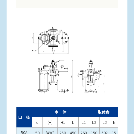
本 体
取付脚
口 径
d
(H)
H1
L
L1
L2
L3
h
50A
50
(490)
250
450
260
150
302
15