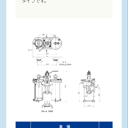
タイプです。
本 体
取付脚