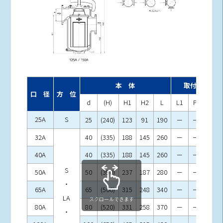
本 体
取付脚
口 径
方 位
d
(H)
H1
H2
L
L1
P
h
25A
S
25
(240)
123
91
190
－
－
－
32A
40
(335)
188
145
260
－
－
－
40A
40
(335)
188
145
260
－
－
－
S
50A
50
(390)
237
187
280
－
－
－
・
65A
65
(500)
315
248
340
－
－
－
LA
スクロールできます
80A
80
(520)
331
258
370
－
－
－
・